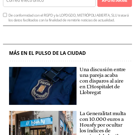
APUNTARME
De conformidad con el RGPD y la LOPDGDD, METRÓPOLI ABIERTA, SLU tratará
los datos facilitados con la finalidad de remitirle noticias de actualidad.
MÁS EN EL PULSO DE LA CIUDAD
Una discusión entre
una pareja acaba
con disparos al aire
en L’Hospitalet de
Llobregat
La Generalitat multa
con 10.000 euros a
Housfy por ocultar
los índices de