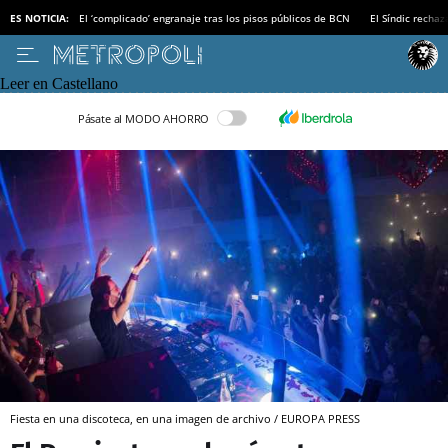
ES NOTICIA:
El ‘complicado’ engranaje tras los pisos públicos de BCN
El Síndic recha
Leer en Castellano
Pásate al MODO AHORRO
Fiesta en una discoteca, en una imagen de archivo / EUROPA PRESS