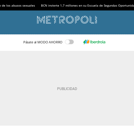
o de los abusos sexuales
BCN invierte 1,7 millones en su Escuela de Segundas Oportunid
Pásate al MODO AHORRO