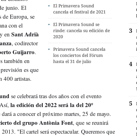
El Primavera Sound
de junio. El
cancela el festival de 2021
s de Europa, se
ana con el
El Primavera Sound se
rinde: cancela su edición de
Sant Adrià
y en
2020
Lanza
, codirector
Primavera Sound cancela
berto Guijarro
.
los conciertos del Fórum
os también en
hasta el 31 de julio
 previsión es que
 400 artistas.
ound
se celebrará tras dos años con el evento
la edición del 2022 será la del 20º
 Así,
l se dará a conocer el próximo martes, 25 de mayo.
cierto del grupo Antònia Font
, que se reunirá
en 2013. "El cartel será espectacular. Queremos que