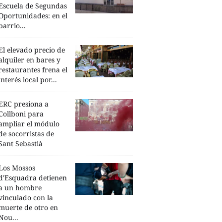
Escuela de Segundas
Oportunidades: en el
barrio...
El elevado precio de
alquiler en bares y
restaurantes frena el
interés local por...
ERC presiona a
Collboni para
ampliar el módulo
de socorristas de
Sant Sebastià
Los Mossos
d'Esquadra detienen
a un hombre
vinculado con la
muerte de otro en
Nou...