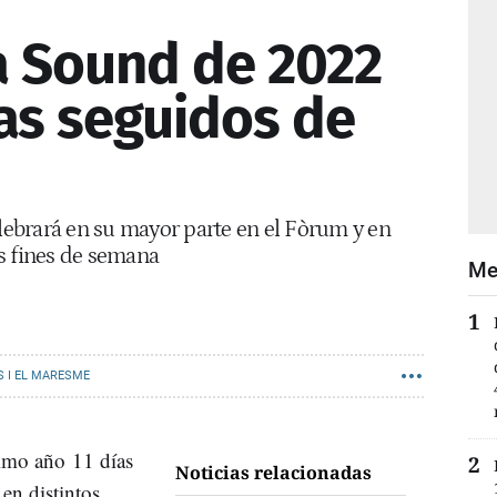
a Sound de 2022
ías seguidos de
elebrará en su mayor parte en el Fòrum y en
s fines de semana
Me
S I EL MARESME
I EL MARESME
FESTIVAL
AYUNTAMIENTO DE BARCELONA
imo año 11 días
Noticias relacionadas
en distintos