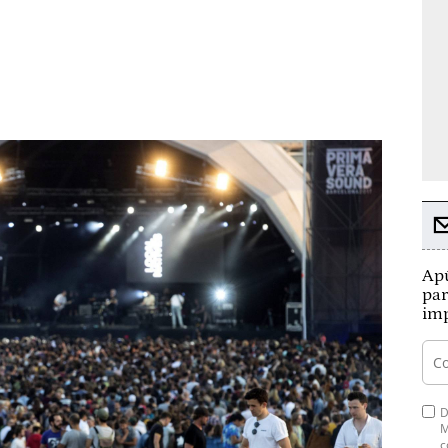
Apú
par
imp
D
M
c