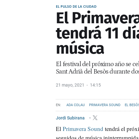
EL PULSO DE LA CIUDAD
El Primaver
tendrá 11 d
música
El festival del próximo año se c
Sant Adrià del Besòs durante do
21 mayo, 2021
14:15
ADA COLAU
PRIMAVERA SOUND
EL BESÒ
DIAGONAL MAR I EL FRONT MARÍTIM DEL BESÒS 
Jordi Subirana
El
Primavera Sound
tendrá el próx
seguidos de música ininterrumpida 