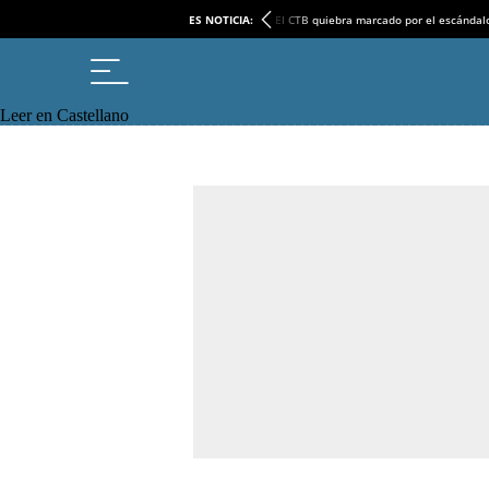
ES NOTICIA:
El CTB quiebra marcado por el escándal
Leer en Castellano