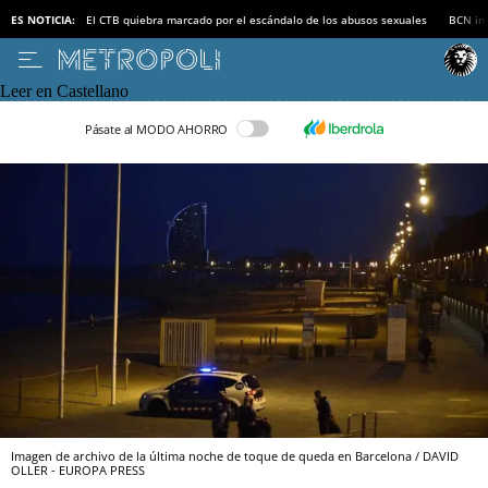
ES NOTICIA:
El CTB quiebra marcado por el escándalo de los abusos sexuales
BCN inv
Leer en Castellano
Pásate al MODO AHORRO
Imagen de archivo de la última noche de toque de queda en Barcelona / DAVID
OLLER - EUROPA PRESS