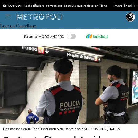
ES NOTICIA:
la diseñadora de vestidos de novia que resiste en Tiana
Inversión millon
Leer en Castellano
Pásate al MODO AHORRO
Dos mossos en la línea 1 del metro de Barcelona / MOSSOS D'ESQUADRA