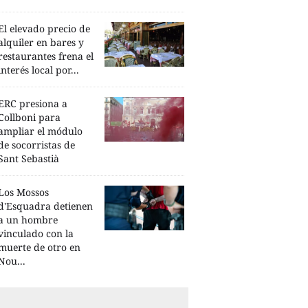
El elevado precio de
alquiler en bares y
restaurantes frena el
interés local por...
ERC presiona a
Collboni para
ampliar el módulo
de socorristas de
Sant Sebastià
Los Mossos
d'Esquadra detienen
a un hombre
vinculado con la
muerte de otro en
Nou...