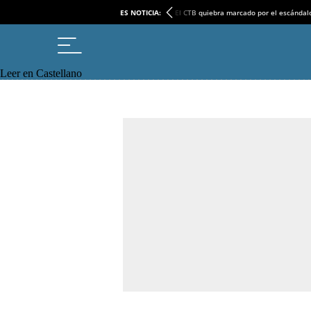
ES NOTICIA:
El CTB quiebra marcado por el escándal
Leer en Castellano