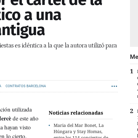
ico a una
antigua
tas es idéntica a la que la autora utilizó para
Me
A
CONTRATOS BARCELONA
ación utilizada
Noticias relacionadas
Mercè
de este año
Maria del Mar Bonet, La
la hayan visto
Húngara y Stay Homas,
en lo cierto.
entre los 114 conciertos de