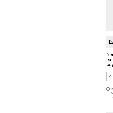
Apú
par
imp
D
M
c