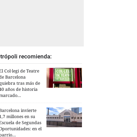
trópoli recomienda:
El Col·legi de Teatre
de Barcelona
quiebra tras más de
40 años de historia
marcado...
Barcelona invierte
1,7 millones en su
Escuela de Segundas
Oportunidades: en el
barrio...