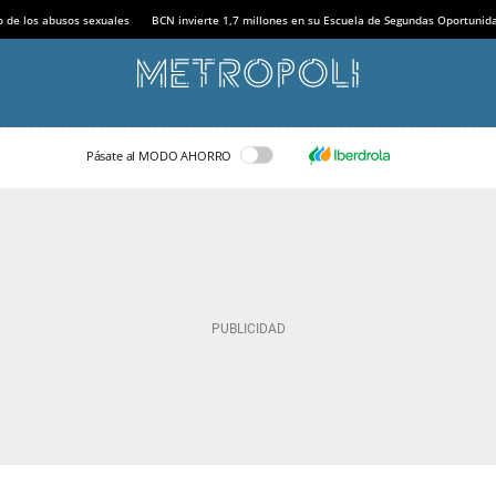
o de los abusos sexuales
BCN invierte 1,7 millones en su Escuela de Segundas Oportunid
Pásate al MODO AHORRO