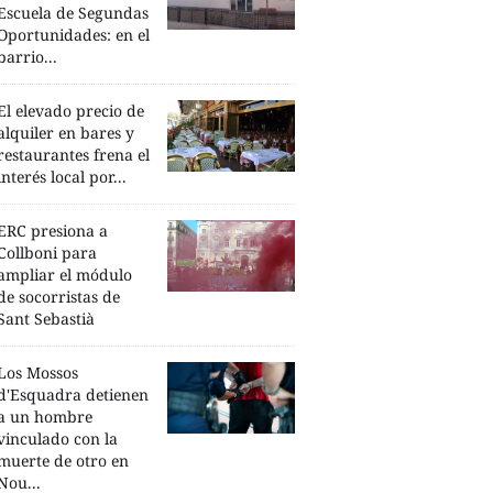
Escuela de Segundas
Oportunidades: en el
barrio...
El elevado precio de
alquiler en bares y
restaurantes frena el
interés local por...
ERC presiona a
Collboni para
ampliar el módulo
de socorristas de
Sant Sebastià
Los Mossos
d'Esquadra detienen
a un hombre
vinculado con la
muerte de otro en
Nou...