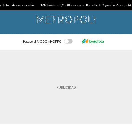
o de los abusos sexuales
BCN invierte 1,7 millones en su Escuela de Segundas Oportunid
Pásate al MODO AHORRO