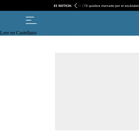
ES NOTICIA:
El CTB quiebra marcado por el escándal
Leer en Castellano