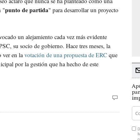
useo aclaró que nunca se ha planteado como una
punto de partida
n "
" para desarrollar un proyecto
vocado un alejamiento cada vez más evidente
l PSC, su socio de gobierno. Hace tres meses, la
o ver en la
votación de una propuesta de ERC
que
cipal por la gestión que ha hecho de este
Apú
par
imp
D
M
c