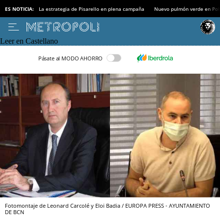
ES NOTICIA:
La estrategia de Pisarello en plena campaña
Nuevo pulmón verde en Po
Leer en Castellano
Pásate al MODO AHORRO
Fotomontaje de Leonard Carcolé y Eloi Badia / EUROPA PRESS - AYUNTAMIENTO
DE BCN