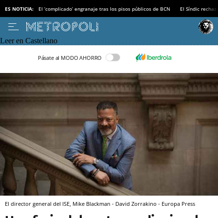
ES NOTICIA:
El ‘complicado’ engranaje tras los pisos públicos de BCN
El Síndic recha
Leer en Castellano
Pásate al MODO AHORRO
El director general del ISE, Mike Blackman - David Zorrakino - Europa Press