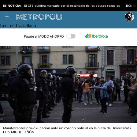
ES NOTICIA:
El CTB quiebra marcado por el escándalo de los abusos sexuales
BCN inv
Leer en Castellano
Pásate al MODO AHORRO
Manifestantes pro-okupación ante un cordón policial en la plaza de Universitat /
LUIS MIGUEL AÑÓN