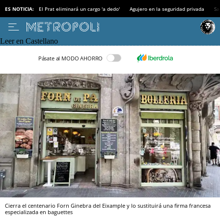
ES NOTICIA:
El Prat eliminará un cargo 'a dedo'
Agujero en la seguridad privada
Sa
Leer en Castellano
Pásate al MODO AHORRO
Cierra el centenario Forn Ginebra del Eixample y lo sustituirá una firma francesa
especializada en baguettes