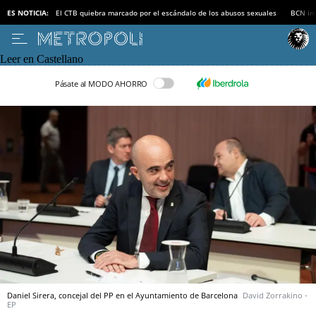
ES NOTICIA:
El CTB quiebra marcado por el escándalo de los abusos sexuales
BCN inv
Leer en Castellano
Pásate al MODO AHORRO
Daniel Sirera, concejal del PP en el Ayuntamiento de Barcelona
David Zorrakino -
EP