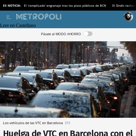
ES NOTICIA:
El ‘complicado’ engranaje tras los pisos públicos de BCN
El Síndic recha
Leer en Castellano
Pásate al MODO AHORRO
Los vehículos de las VTC en Barcelona
EFE
Huelga de VTC en Barcelona con el