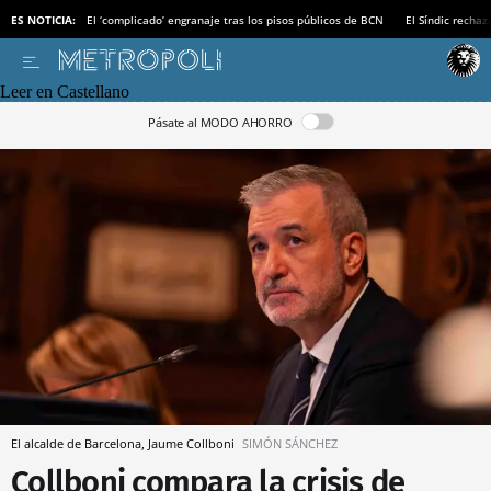
ES NOTICIA:
El ‘complicado’ engranaje tras los pisos públicos de BCN
El Síndic recha
Leer en Castellano
Pásate al MODO AHORRO
El alcalde de Barcelona, Jaume Collboni
SIMÓN SÁNCHEZ
Collboni compara la crisis de