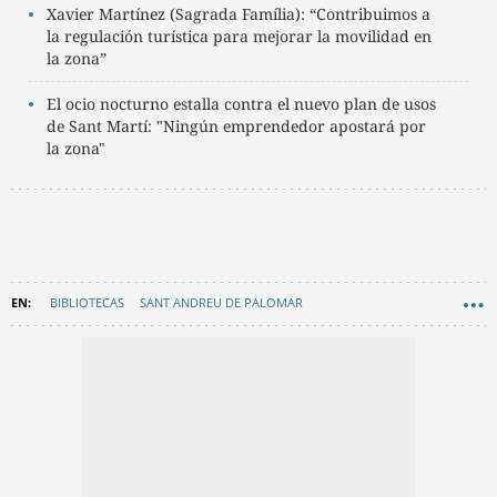
Xavier Martínez (Sagrada Família): “Contribuimos a
la regulación turística para mejorar la movilidad en
la zona”
El ocio nocturno estalla contra el nuevo plan de usos
de Sant Martí: "Ningún emprendedor apostará por
la zona"
BIBLIOTECAS
SANT ANDREU DE PALOMAR
AYUNTAMIENTO DE BARCELONA
JAUME COLLBONI
EN CATALÀ