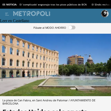
ES NOTICIA:
El ‘complicado’ engranaje tras los pisos públicos de BCN
El Síndic recha
Leer en Castellano
Pásate al MODO AHORRO
La plaza de Can Fabra, en Sant Andreu de Palomar / AYUNTAMIENTO DE
BARCELONA