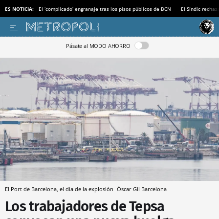
ES NOTICIA:
El ‘complicado’ engranaje tras los pisos públicos de BCN
El Síndic recha
Pásate al MODO AHORRO
El Port de Barcelona, el día de la explosión
Òscar Gil
Barcelona
Los trabajadores de Tepsa