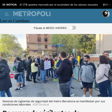
ES NOTICIA:
El CTB quiebra marcado por el escándalo de los abusos sexuales
BCN inv
Leer en Castellano
Pásate al MODO AHORRO
Decenas de vigilantes de seguridad del metro Barcelona se manifiestan por sus
condiciones laborales
ADN Sindical