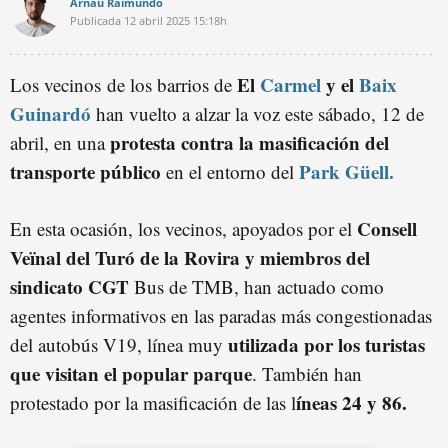
Arnau Raimundo
Publicada
12 abril 2025
15:18h
El
Carmel
y el
Baix
Los vecinos de los barrios de
Guinardó
han vuelto a alzar la voz este sábado, 12 de
protesta contra la masificación del
abril, en una
transporte público
Park Güell.
en el entorno del
Consell
En esta ocasión, los vecinos, apoyados por el
Veïnal del Turó de la Rovira y miembros del
sindicato CGT
Bus de TMB, han actuado como
agentes informativos en las paradas más congestionadas
utilizada por los turistas
del autobús V19, línea muy
que visitan el popular parque
. También han
íneas 24 y 86.
protestado por la masificación de las l