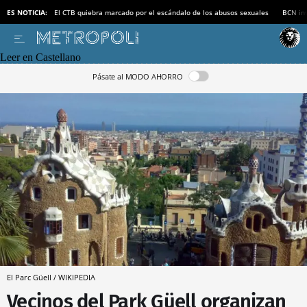
ES NOTICIA:
El CTB quiebra marcado por el escándalo de los abusos sexuales
BCN inv
Leer en Castellano
Pásate al MODO AHORRO
El Parc Güell / WIKIPEDIA
Vecinos del Park Güell organizan