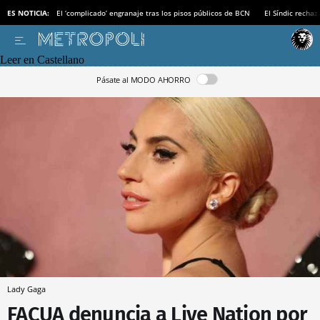
ES NOTICIA:
El ‘complicado’ engranaje tras los pisos públicos de BCN
El Síndic recha
Leer en Castellano
Pásate al MODO AHORRO
Lady Gaga
FACUA denuncia a Live Nation por