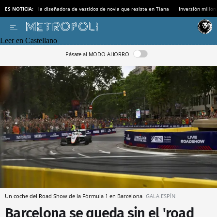
ES NOTICIA:
la diseñadora de vestidos de novia que resiste en Tiana
Inversión millon
Leer en Castellano
Pásate al MODO AHORRO
Un coche del Road Show de la Fórmula 1 en Barcelona
GALA ESPÍN
Barcelona se queda sin el 'road