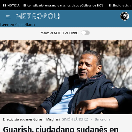
ES NOTICIA:
El ‘complicado’ engranaje tras los pisos públicos de BCN
El Síndic recha
Leer en Castellano
Pásate al MODO AHORRO
El activista sudanés Gurashi Mirghani
SIMÓN SÁNCHEZ
Barcelona
Guarish, ciudadano sudanés en