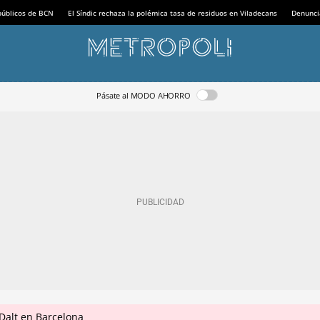
 públicos de BCN
El Síndic rechaza la polémica tasa de residuos en Viladecans
Denunci
Pásate al MODO AHORRO
Dalt en Barcelona