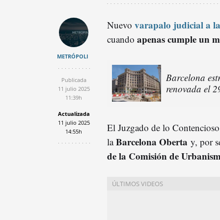
varapalo judicial a l
Nuevo
apenas cumple un me
cuando
METRÓPOLI
Barcelona estr
Publicada
renovada el 2
11 julio 2025
11:39h
Actualizada
11 julio 2025
El Juzgado de lo Contencioso
14:55h
Barcelona Oberta
la
y, por 
de la Comisión de Urbanis