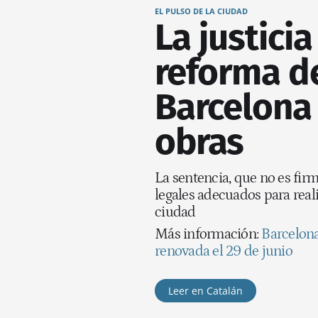
EL PULSO DE LA CIUDAD
La justici
reforma de
Barcelona t
obras
La sentencia, que no es fir
legales adecuados para reali
ciudad
Más información:
Barcelona 
renovada el 29 de junio
Leer en Catalán