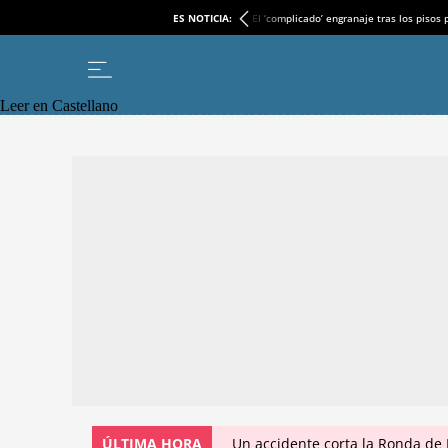
ES NOTICIA:
El ‘complicado’ engranaje tras los pisos
Leer en Castellano
ÚLTIMA HORA
Un accidente corta la Ronda de 