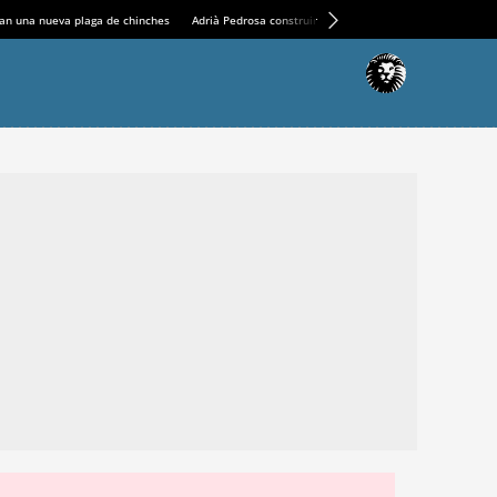
an una nueva plaga de chinches
Adrià Pedrosa construirá la nueva residencia en el Casin