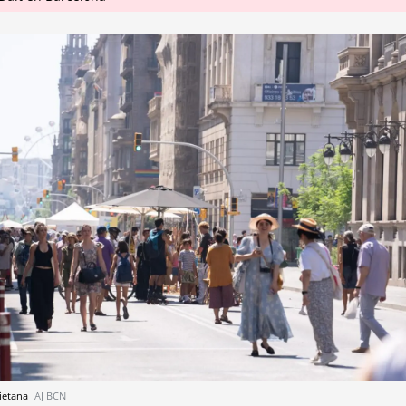
aietana
AJ BCN