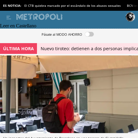
ES NOTICIA:
El CTB quiebra marcado por el escándalo de los abusos sexuales
BCN inv
Leer en Castellano
Pásate al MODO AHORRO
ÚLTIMA HORA
Nuevo tiroteo: detienen a dos personas implica