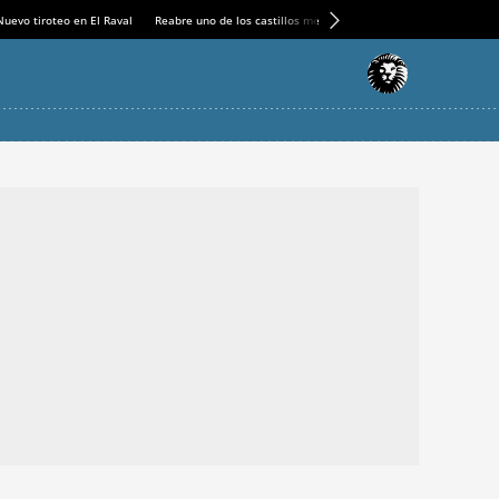
Nuevo tiroteo en El Raval
Reabre uno de los castillos medievales más espectaculares