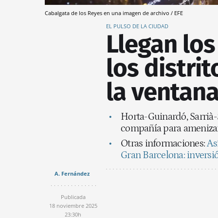
Cabalgata de los Reyes en una imagen de archivo / EFE
EL PULSO DE LA CIUDAD
Llegan los
los distrit
la ventan
Horta-Guinardó, Sarrià-
compañía para amenizar 
Otras informaciones:
As
Gran Barcelona: inversi
A. Fernández
Publicada
18 noviembre 2025
23:30h