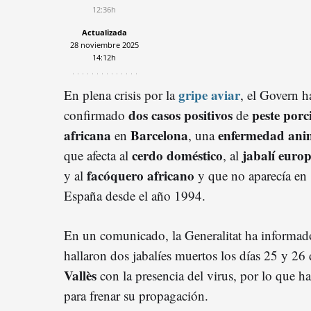
12:36h
Actualizada
28 noviembre 2025
14:12h
gripe aviar
En plena crisis por la
, el Govern h
dos casos positivos
peste porc
confirmado
de
africana
Barcelona
enfermedad ani
en
, una
cerdo doméstico
jabalí euro
que afecta al
, al
facóquero africano
y al
y que no aparecía en
España desde el año 1994.
En un comunicado, la Generalitat ha informa
hallaron dos jabalíes muertos los días 25 y 2
Vallès
con la presencia del virus, por lo que h
para frenar su propagación.