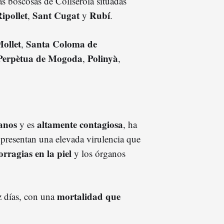
as boscosas de Collserola situadas
ipollet
Sant Cugat
Rubí
,
y
.
ollet
Santa Coloma de
,
Perpètua de Mogoda
Polinyà
,
,
anos
altamente contagiosa
y es
, ha
 presentan una elevada virulencia que
orragias en la piel
y los órganos
mortalidad que
ez días, con una