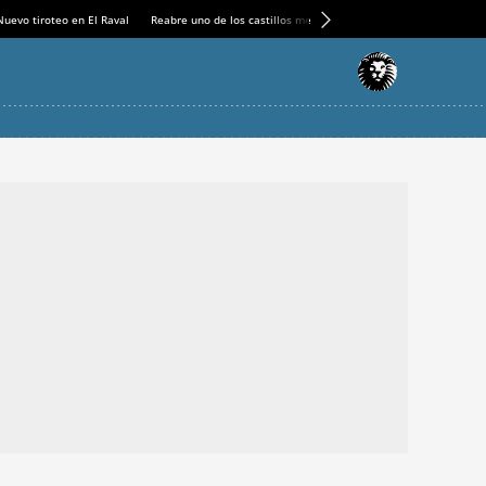
Nuevo tiroteo en El Raval
Reabre uno de los castillos medievales más espectaculares