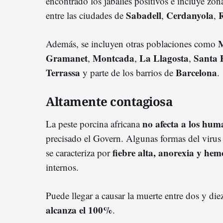
encontrado los jabalíes positivos e incluye zon
Sabadell
Cerdanyola
R
entre las ciudades de
,
,
M
Además, se incluyen otras poblaciones como
Gramanet
Montcada
La Llagosta
Santa 
,
,
,
Terrassa
Barcelona
y parte de los barrios de
.
Altamente contagiosa
no afecta a los hum
La peste porcina africana
precisado el Govern. Algunas formas del virus
fiebre alta, anorexia y hem
se caracteriza por
internos.
Puede llegar a causar la muerte entre dos y di
alcanza el 100%
.