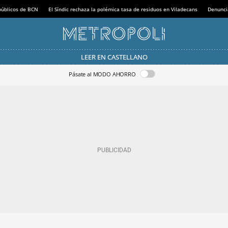
 públicos de BCN
El Síndic rechaza la polémica tasa de residuos en Viladecans
Denunci
LEER EN CASTELLANO
Pásate al MODO AHORRO