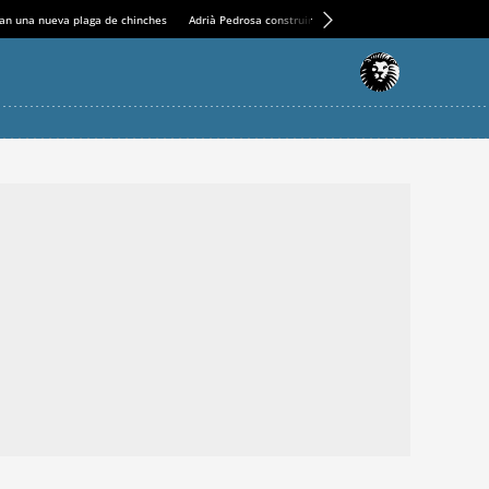
an una nueva plaga de chinches
Adrià Pedrosa construirá la nueva residencia en el Casin