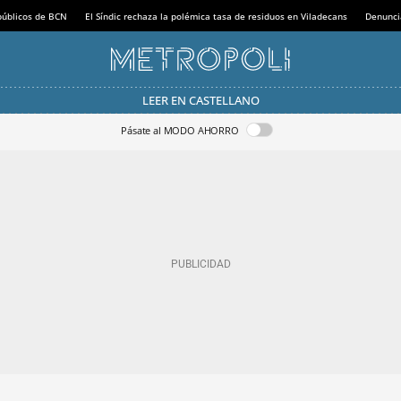
 públicos de BCN
El Síndic rechaza la polémica tasa de residuos en Viladecans
Denunci
LEER EN CASTELLANO
Pásate al MODO AHORRO