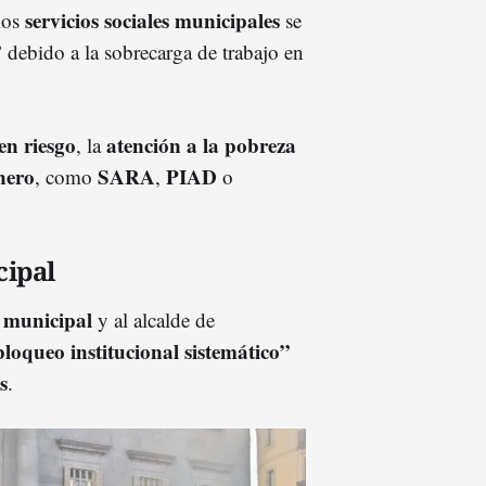
servicios sociales municipales
los
se
”
debido a la sobrecarga de trabajo en
en riesgo
atención a la pobreza
, la
nero
SARA
PIAD
, como
,
o
cipal
 municipal
y al alcalde de
bloqueo institucional sistemático”
s
.