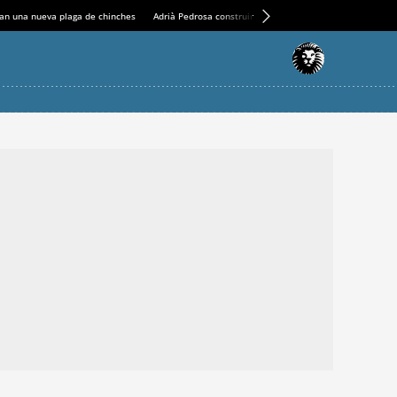
an una nueva plaga de chinches
Adrià Pedrosa construirá la nueva residencia en el Casin