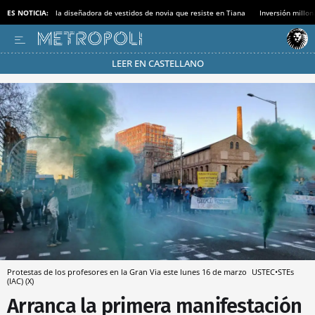
ES NOTICIA:
la diseñadora de vestidos de novia que resiste en Tiana
Inversión millon
LEER EN CASTELLANO
Pásate al MODO AHORRO
Protestas de los profesores en la Gran Via este lunes 16 de marzo
USTEC•STEs
(IAC) (X)
Arranca la primera manifestación