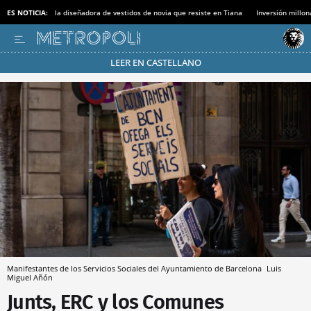
ES NOTICIA:
la diseñadora de vestidos de novia que resiste en Tiana
Inversión millon
LEER EN CASTELLANO
Pásate al MODO AHORRO
Manifestantes de los Servicios Sociales del Ayuntamiento de Barcelona
Luis
Miguel Añón
Junts, ERC y los Comunes