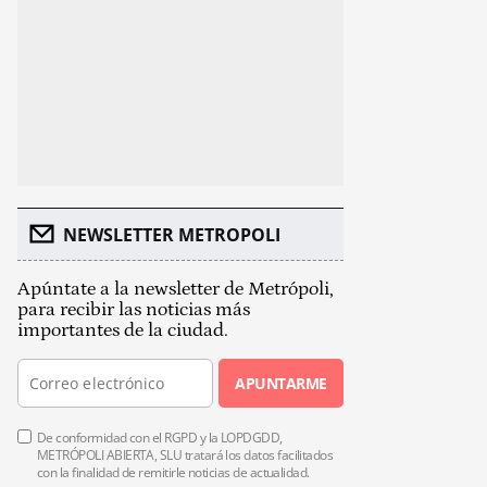
NEWSLETTER METROPOLI
Apúntate a la newsletter de Metrópoli,
para recibir las noticias más
importantes de la ciudad.
APUNTARME
De conformidad con el RGPD y la LOPDGDD,
METRÓPOLI ABIERTA, SLU tratará los datos facilitados
con la finalidad de remitirle noticias de actualidad.