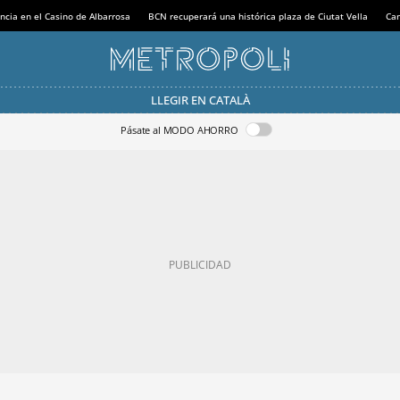
ncia en el Casino de Albarrosa
BCN recuperará una histórica plaza de Ciutat Vella
Can
LLEGIR EN CATALÀ
Pásate al MODO AHORRO