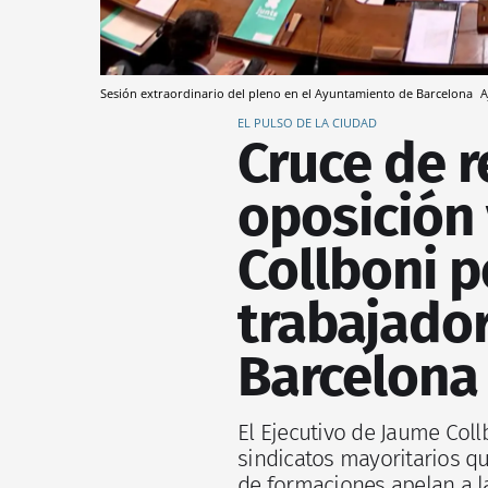
Sesión extraordinario del pleno en el Ayuntamiento de Barcelona
A
EL PULSO DE LA CIUDAD
Cruce de r
oposición 
Collboni p
trabajado
Barcelona
El Ejecutivo de Jaume Col
sindicatos mayoritarios qu
de formaciones apelan a l