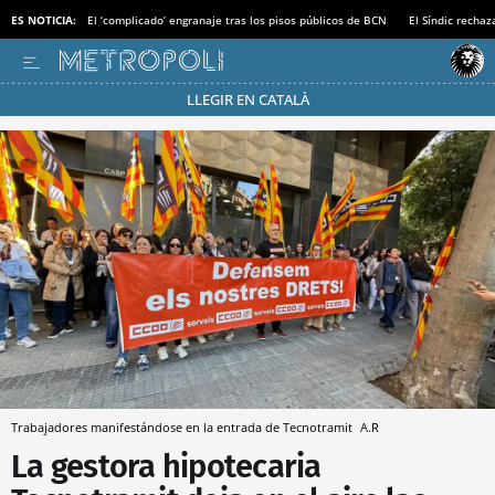
ES NOTICIA:
El ‘complicado’ engranaje tras los pisos públicos de BCN
El Síndic recha
LLEGIR EN CATALÀ
Pásate al MODO AHORRO
Trabajadores manifestándose en la entrada de Tecnotramit
A.R
La gestora hipotecaria