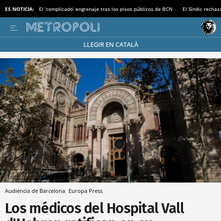
ES NOTICIA:
El ‘complicado’ engranaje tras los pisos públicos de BCN
El Síndic recha
LLEGIR EN CATALÀ
Pásate al MODO AHORRO
Audiencia de Barcelona
Europa Press
Los médicos del Hospital Vall