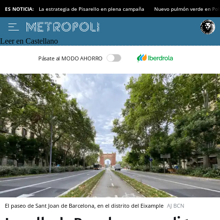
ES NOTICIA:
La estrategia de Pisarello en plena campaña
Nuevo pulmón verde en Po
Leer en Castellano
Pásate al MODO AHORRO
El paseo de Sant Joan de Barcelona, en el distrito del Eixample
AJ BCN