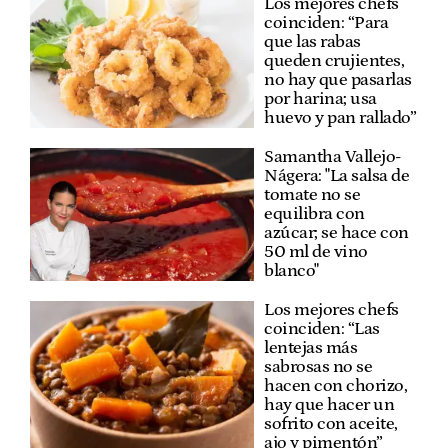
Los mejores chefs
coinciden: “Para
que las rabas
queden crujientes,
no hay que pasarlas
por harina; usa
huevo y pan rallado”
Samantha Vallejo-
Nágera: "La salsa de
tomate no se
equilibra con
azúcar; se hace con
50 ml de vino
blanco"
Los mejores chefs
coinciden: “Las
lentejas más
sabrosas no se
hacen con chorizo,
hay que hacer un
sofrito con aceite,
ajo y pimentón”