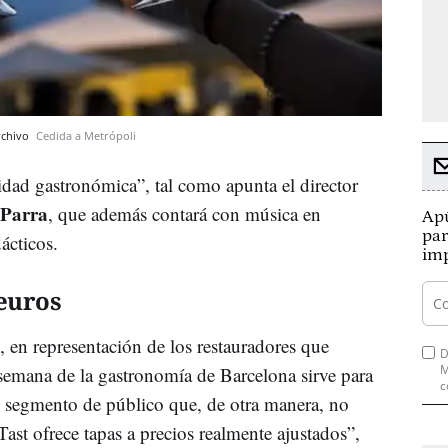
rchivo
Cedida a Metrópoli
idad gastronómica”, tal como apunta el director
 Parra
, que además contará con música en
Apú
par
dácticos.
imp
 euros
, en representación de los restauradores que
D
M
a semana de la gastronomía de Barcelona sirve para
c
io segmento de público que, de otra manera, no
Tast ofrece tapas a precios realmente ajustados”,