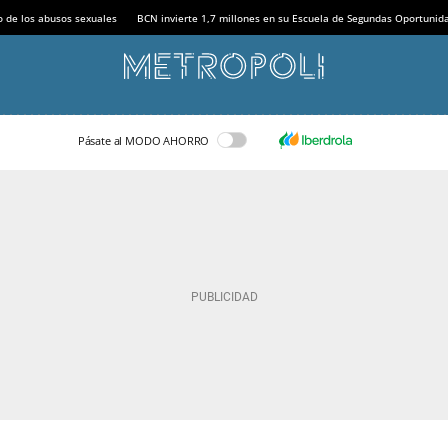
o de los abusos sexuales
BCN invierte 1,7 millones en su Escuela de Segundas Oportunid
Pásate al MODO AHORRO