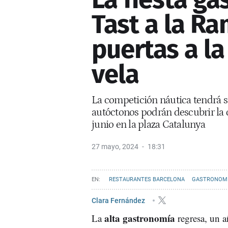
Tast a la Ra
puertas a l
vela
La competición náutica tendrá s
autóctonos podrán descubrir la co
junio en la plaza Catalunya
27 mayo, 2024
18:31
RESTAURANTES BARCELONA
GASTRONOM
COPA AMÉRICA DE VELA BARCELONA
Clara Fernández
alta gastronomía
La
regresa, un a