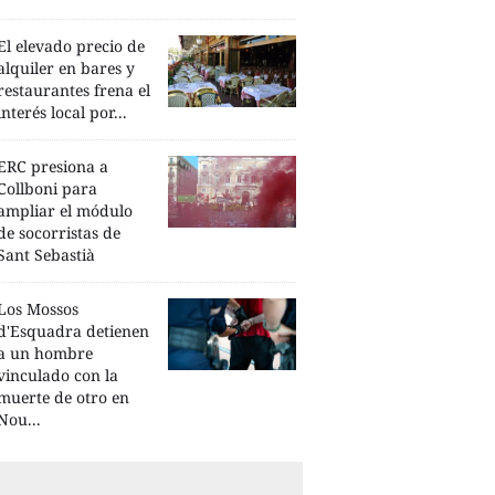
El elevado precio de
alquiler en bares y
restaurantes frena el
interés local por...
ERC presiona a
Collboni para
ampliar el módulo
de socorristas de
Sant Sebastià
Los Mossos
d'Esquadra detienen
a un hombre
vinculado con la
muerte de otro en
Nou...