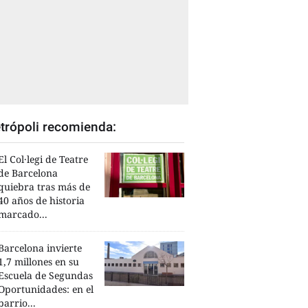
trópoli recomienda:
El Col·legi de Teatre
de Barcelona
quiebra tras más de
40 años de historia
marcado...
Barcelona invierte
1,7 millones en su
Escuela de Segundas
Oportunidades: en el
barrio...