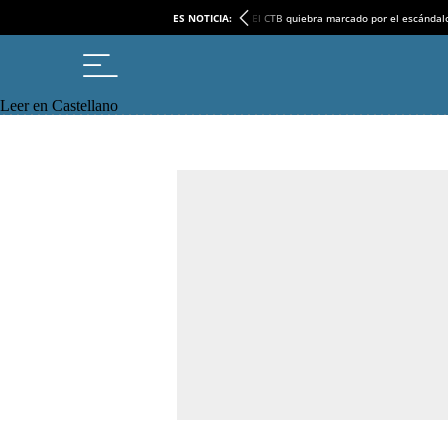
ES NOTICIA:
El CTB quiebra marcado por el escándal
Leer en Castellano