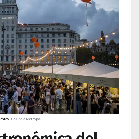
rchivo
Cedida a Metrópoli
astronómica del