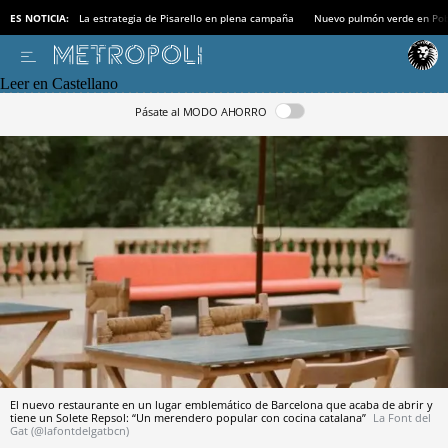
ES NOTICIA:
La estrategia de Pisarello en plena campaña
Nuevo pulmón verde en Po
Leer en Castellano
Pásate al MODO AHORRO
El nuevo restaurante en un lugar emblemático de Barcelona que acaba de abrir y
tiene un Solete Repsol: “Un merendero popular con cocina catalana”
La Font del
Gat (@lafontdelgatbcn)