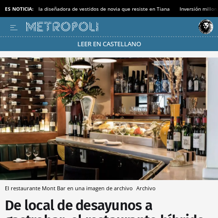
ES NOTICIA:
la diseñadora de vestidos de novia que resiste en Tiana
Inversión millon
LEER EN CASTELLANO
Pásate al MODO AHORRO
El restaurante Mont Bar en una imagen de archivo
Archivo
De local de desayunos a