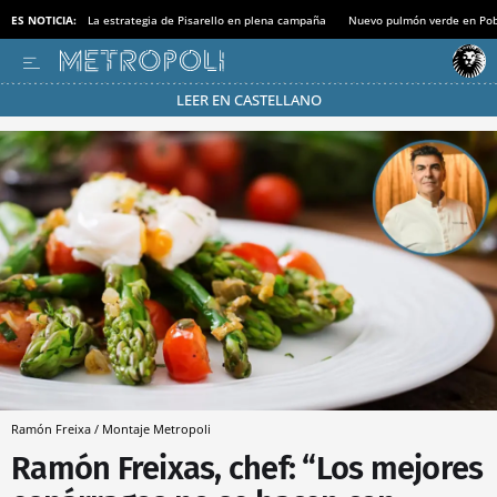
ES NOTICIA:
La estrategia de Pisarello en plena campaña
Nuevo pulmón verde en Po
LEER EN CASTELLANO
Pásate al MODO AHORRO
Ramón Freixa / Montaje Metropoli
Ramón Freixas, chef: “Los mejores