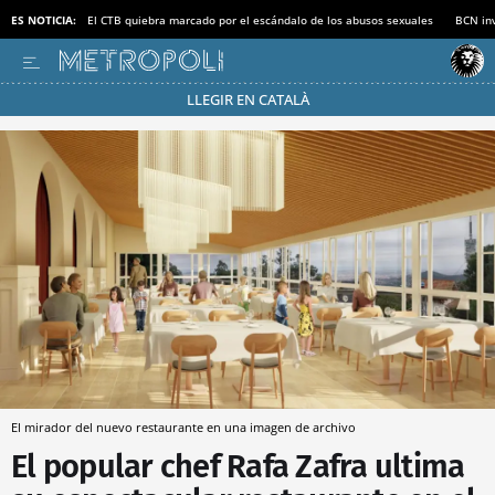
ES NOTICIA:
El CTB quiebra marcado por el escándalo de los abusos sexuales
BCN inv
LLEGIR EN CATALÀ
Pásate al MODO AHORRO
El mirador del nuevo restaurante en una imagen de archivo
El popular chef Rafa Zafra ultima