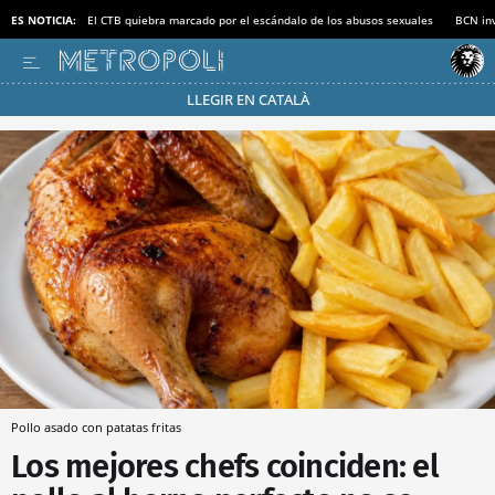
ES NOTICIA:
El CTB quiebra marcado por el escándalo de los abusos sexuales
BCN inv
LLEGIR EN CATALÀ
Pásate al MODO AHORRO
Pollo asado con patatas fritas
Los mejores chefs coinciden: el