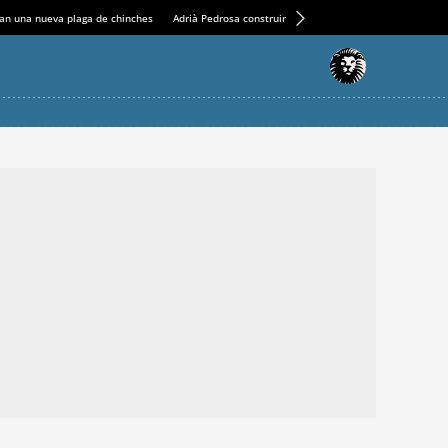
an una nueva plaga de chinches
Adrià Pedrosa construirá la nueva residencia en el Casin