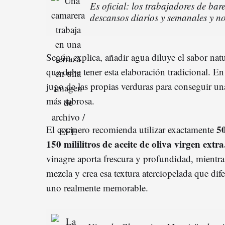
Es oficial: los trabajadores de bar
descansos diarios y semanales y n
Según explica, añadir agua diluye el sabor nat
que debe tener esta elaboración tradicional. En
jugo de las propias verduras para conseguir u
más sabrosa.
50
El cocinero recomienda utilizar exactamente
150 mililitros de aceite de oliva virgen extr
vinagre aporta frescura y profundidad, mientra
mezcla y crea esa textura aterciopelada que dif
uno realmente memorable.