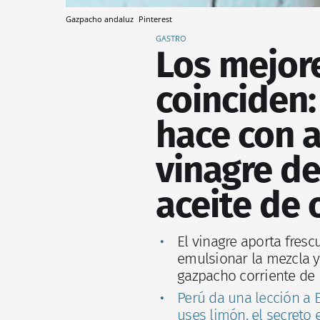
Gazpacho andaluz
Pinterest
GASTRO
Los mejor
coinciden:
hace con a
vinagre de
aceite de 
El vinagre aporta fresc
emulsionar la mezcla y
gazpacho corriente de
Perú da una lección a 
uses limón, el secreto 