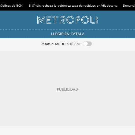
 públicos de BCN
El Síndic rechaza la polémica tasa de residuos en Viladecans
Denunci
LLEGIR EN CATALÀ
Pásate al MODO AHORRO