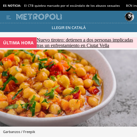
ES NOTICIA:
El CTB quiebra marcado por el escándalo de los abusos sexuales
BCN inv
LLEGIR EN CATALÀ
Pásate al MODO AHORRO
Nuevo tiroteo: detienen a dos personas implicadas
ÚLTIMA HORA
tras un enfrentamiento en Ciutat Vella
Garbanzos / Freepik