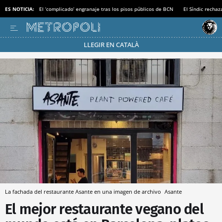
ES NOTICIA:
El ‘complicado’ engranaje tras los pisos públicos de BCN
El Síndic recha
LLEGIR EN CATALÀ
Pásate al MODO AHORRO
La fachada del restaurante Asante en una imagen de archivo
Asante
El mejor restaurante vegano del