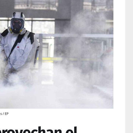
s / EP
rovechan el