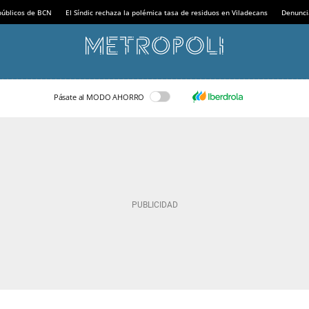
 públicos de BCN
El Síndic rechaza la polémica tasa de residuos en Viladecans
Denunci
Pásate al MODO AHORRO