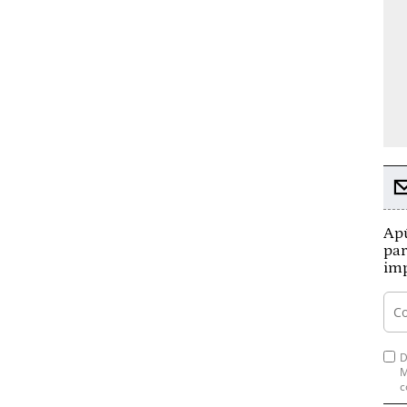
Apú
par
imp
D
M
c