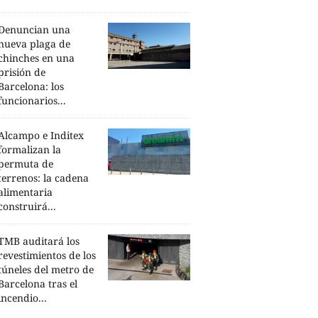
Denuncian una
nueva plaga de
chinches en una
prisión de
Barcelona: los
funcionarios...
Alcampo e Inditex
formalizan la
permuta de
terrenos: la cadena
alimentaria
construirá...
TMB auditará los
revestimientos de los
túneles del metro de
Barcelona tras el
incendio...