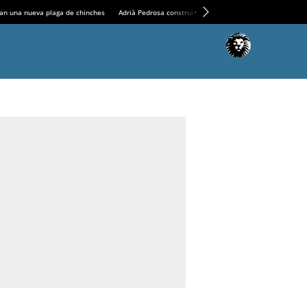
an una nueva plaga de chinches
Adrià Pedrosa construirá la nueva residencia en el Casin