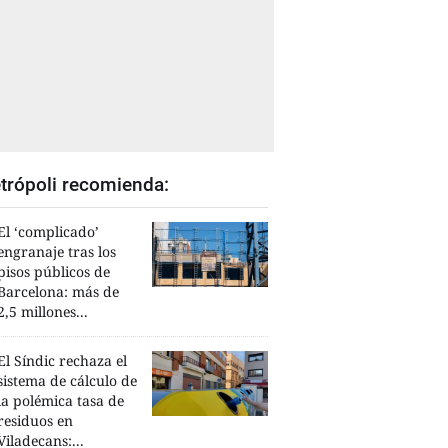
trópoli recomienda:
El ‘complicado’
engranaje tras los
pisos públicos de
Barcelona: más de
2,5 millones...
El Síndic rechaza el
sistema de cálculo de
la polémica tasa de
residuos en
Viladecans:...