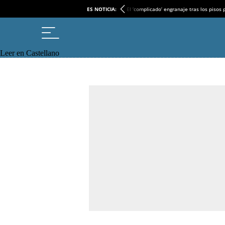
ES NOTICIA:
El ‘complicado’ engranaje tras los pisos
Leer en Castellano