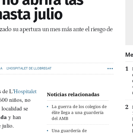
asta julio
azado su apertura un mes más ante el riesgo de
Me
NA
L'HOSPITALET DE LLOBREGAT
s de L'
Hospitalet
Noticias relacionadas
 600 niños, no
La guerra de los colegios de
 localidad se
élite llega a una guardería
ada
y han
del AMB
 julio.
Una guardería de