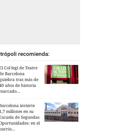
trópoli recomienda:
El Col·legi de Teatre
de Barcelona
quiebra tras más de
40 años de historia
marcado...
Barcelona invierte
1,7 millones en su
Escuela de Segundas
Oportunidades: en el
barrio...