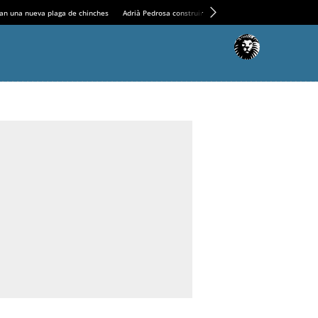
an una nueva plaga de chinches
Adrià Pedrosa construirá la nueva residencia en el Casin