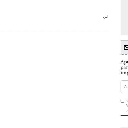
Apú
par
imp
D
M
c