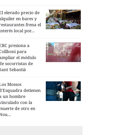
El elevado precio de
alquiler en bares y
restaurantes frena el
interés local por...
ERC presiona a
Collboni para
ampliar el módulo
de socorristas de
Sant Sebastià
Los Mossos
d'Esquadra detienen
a un hombre
vinculado con la
muerte de otro en
Nou...