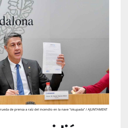
na rueda de prensa a raíz del incendio en la nave "okupada" / AJUNTAMENT