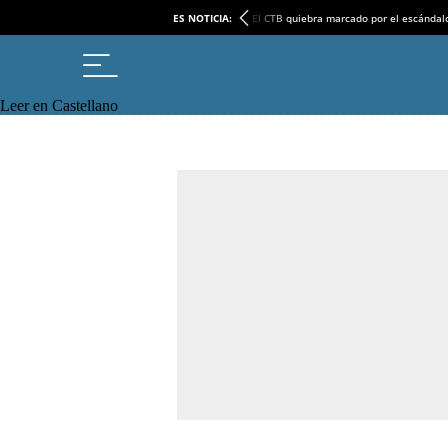
ES NOTICIA:
El CTB quiebra marcado por el escándal
Leer en Castellano