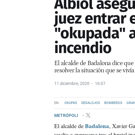
Albiol asegu
juez entrar 
"okupada" a
incendio
El alcalde de Badalona dice que 
resolver la situación que se viví
11 diciembre, 2020
16:07
OKUPAS
DESALOJOS
BOMBEROS
GRAN
METRÓPOLI
Badalona
El alcalde de
, Xavier Ga
vuelto a expresarse tras el brutal i