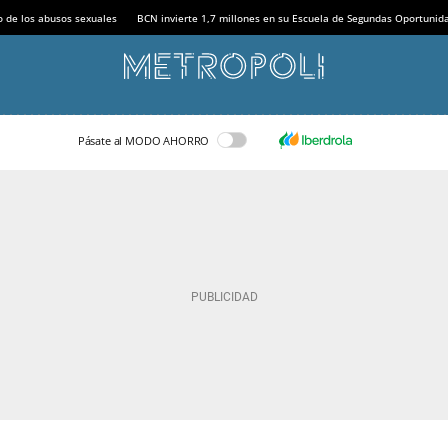
o de los abusos sexuales
BCN invierte 1,7 millones en su Escuela de Segundas Oportunid
Pásate al MODO AHORRO