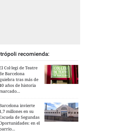
trópoli recomienda:
El Col·legi de Teatre
de Barcelona
quiebra tras más de
40 años de historia
marcado...
Barcelona invierte
1,7 millones en su
Escuela de Segundas
Oportunidades: en el
barrio...