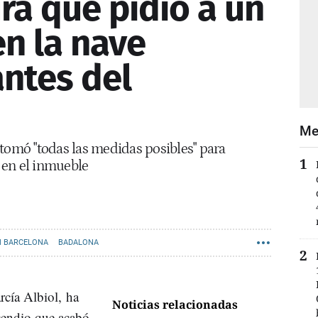
ra que pidió a un
en la nave
ntes del
Me
tomó "todas las medidas posibles" para
a en el inmueble
 BARCELONA
BADALONA
rcía Albiol, ha
Noticias relacionadas
ncendio que acabó