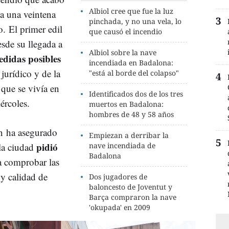
Albiol cree que fue la luz
 a una veintena
pinchada, y no una vela, lo
. El primer edil
que causó el incendio
sde su llegada a
Albiol sobre la nave
edidas posibles
incendiada en Badalona:
 jurídico y de la
"está al borde del colapso"
 que se vivía en
Identificados dos de los tres
ércoles.
muertos en Badalona:
hombres de 48 y 58 años
én ha asegurado
Empiezan a derribar la
pidió
la ciudad
nave incendiada de
Badalona
 comprobar las
 y calidad de
Dos jugadores de
baloncesto de Joventut y
Barça compraron la nave
'okupada' en 2009