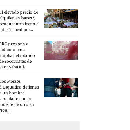
El elevado precio de
alquiler en bares y
restaurantes frena el
interés local por...
ERC presiona a
Collboni para
ampliar el módulo
de socorristas de
Sant Sebastià
Los Mossos
d'Esquadra detienen
a un hombre
vinculado con la
muerte de otro en
Nou...