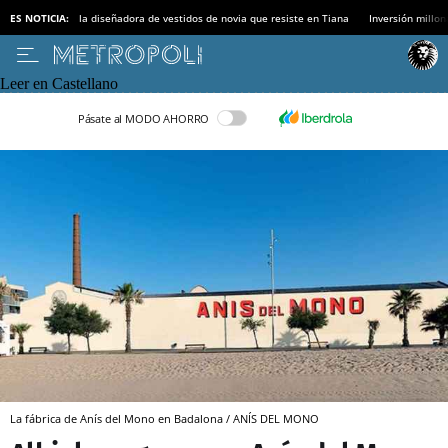
ES NOTICIA:
la diseñadora de vestidos de novia que resiste en Tiana
Inversión millon
Leer en Castellano
Pásate al MODO AHORRO
La fábrica de Anís del Mono en Badalona / ANÍS DEL MONO