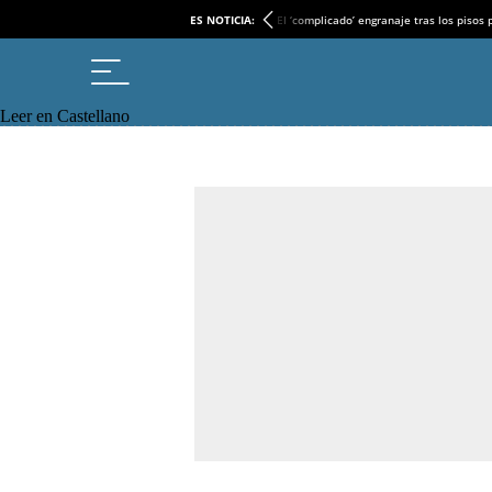
ES NOTICIA:
El ‘complicado’ engranaje tras los pisos
Leer en Castellano