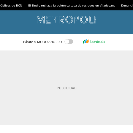
 públicos de BCN
El Síndic rechaza la polémica tasa de residuos en Viladecans
Denunci
Pásate al MODO AHORRO