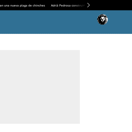
an una nueva plaga de chinches
Adrià Pedrosa construirá la nueva residencia en el Casin