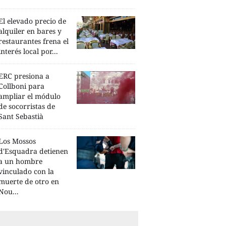
El elevado precio de
alquiler en bares y
restaurantes frena el
interés local por...
ERC presiona a
Collboni para
ampliar el módulo
de socorristas de
Sant Sebastià
Los Mossos
d'Esquadra detienen
a un hombre
vinculado con la
muerte de otro en
Nou...