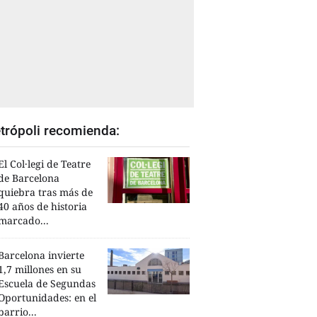
trópoli recomienda:
El Col·legi de Teatre
de Barcelona
quiebra tras más de
40 años de historia
marcado...
Barcelona invierte
1,7 millones en su
Escuela de Segundas
Oportunidades: en el
barrio...