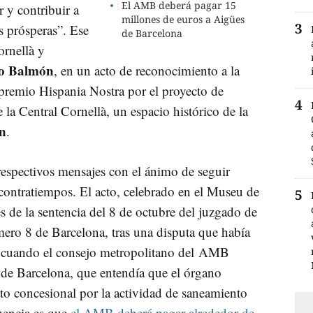
El AMB deberá pagar 15
r y contribuir a
millones de euros a Aigües
 prósperas”. Ese
de Barcelona
ornellà y
o Balmón
, en un acto de reconocimiento a la
premio Hispania Nostra por el proyecto de
e la Central Cornellà, un espacio histórico de la
n
.
espectivos mensajes con el ánimo de seguir
contratiempos. El acto, celebrado en el Museu de
s de la sentencia del 8 de octubre del juzgado de
ero 8 de Barcelona, tras una disputa que había
, cuando el consejo metropolitano del AMB
s de Barcelona, que entendía que el órgano
to concesional por la actividad de saneamiento
uencia es que
el AMB deberá pagar alrededor de