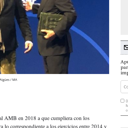
Apú
par
imp
Aigües / MA
D
M
c
 al AMB en 2018 a que cumpliera con los
 lo correspondiente a los ejercicios entre 2014 y