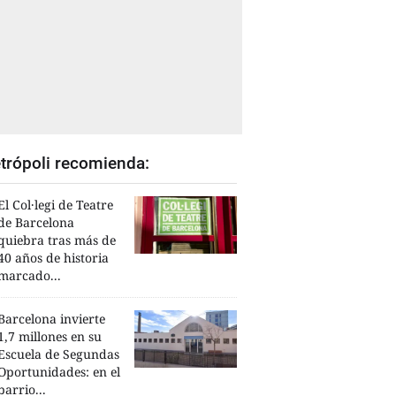
trópoli recomienda:
El Col·legi de Teatre
de Barcelona
quiebra tras más de
40 años de historia
marcado...
Barcelona invierte
1,7 millones en su
Escuela de Segundas
Oportunidades: en el
barrio...