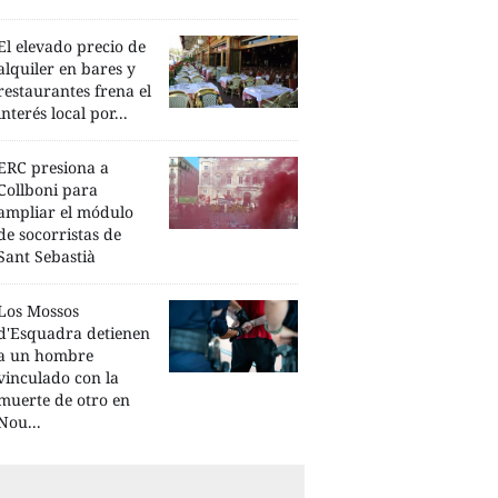
El elevado precio de
alquiler en bares y
restaurantes frena el
interés local por...
ERC presiona a
Collboni para
ampliar el módulo
de socorristas de
Sant Sebastià
Los Mossos
d'Esquadra detienen
a un hombre
vinculado con la
muerte de otro en
Nou...