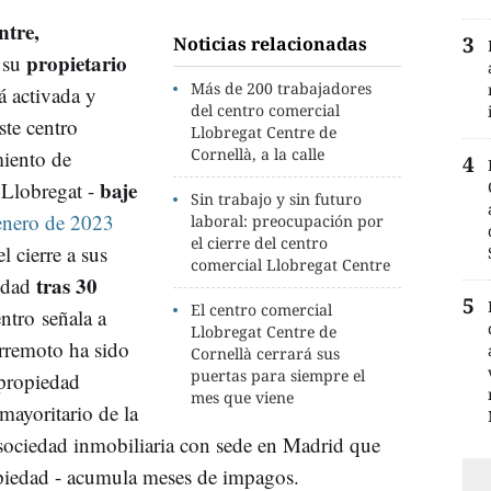
ntre,
Noticias relacionadas
propietario
 su
Más de 200 trabajadores
tá activada y
del centro comercial
te centro
Llobregat Centre de
Cornellà, a la calle
miento de
baje
 Llobregat -
Sin trabajo y sin futuro
enero de 2023
laboral: preocupación por
el cierre del centro
l cierre a sus
comercial Llobregat Centre
tras 30
vidad
El centro comercial
entro señala a
Llobregat Centre de
erremoto ha sido
Cornellà cerrará sus
puertas para siempre el
propiedad
mes que viene
mayoritario de la
sociedad inmobiliaria con sede en Madrid que
piedad - acumula meses de impagos.