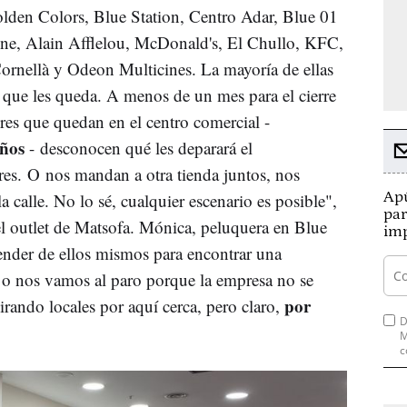
olden Colors, Blue Station, Centro Adar, Blue 01
one, Alain Afflelou, McDonald's, El Chullo, KFC,
ornellà y Odeon Multicines. La mayoría de ellas
 que les queda. A menos de un mes para el cierre
res que quedan en el centro comercial -
ños
- desconocen qué les deparará el
es. O nos mandan a otra tienda juntos, nos
Apú
 calle. No lo sé, cualquier escenario es posible",
par
del outlet de Matsofa. Mónica, peluquera en Blue
imp
ender de ellos mismos para encontrar una
 o nos vamos al paro porque la empresa no se
por
rando locales por aquí cerca, pero claro,
D
M
c