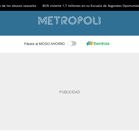
o de los abusos sexuales
BCN invierte 1,7 millones en su Escuela de Segundas Oportunid
Pásate al MODO AHORRO