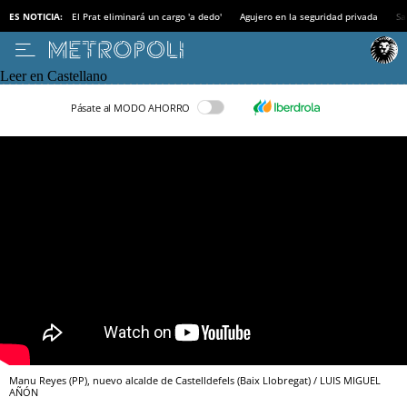
ES NOTICIA:
El Prat eliminará un cargo 'a dedo'
Agujero en la seguridad privada
Sa
Leer en Castellano
Pásate al MODO AHORRO
Manu Reyes (PP), nuevo alcalde de Castelldefels (Baix Llobregat) / LUIS MIGUEL
AÑÓN