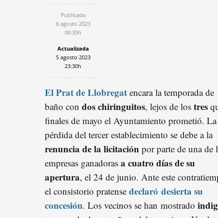
Publicada
6 agosto 2023
00:30h
Actualizada
5 agosto 2023
23:30h
El Prat de Llobregat
encara la temporada de
dos chiringuitos
tres
baño con
, lejos de los
qu
finales de mayo el Ayuntamiento prometió. La
pérdida del tercer establecimiento se debe a la
renuncia de la licitación
por parte de una de l
a cuatro días de su
empresas ganadoras
apertura
, el 24 de junio. Ante este contratiem
declaró desierta su
el consistorio pratense
concesión
indi
. Los vecinos se han mostrado