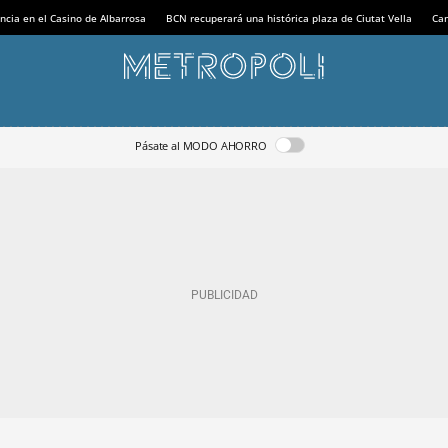
ncia en el Casino de Albarrosa
BCN recuperará una histórica plaza de Ciutat Vella
Can
Pásate al MODO AHORRO