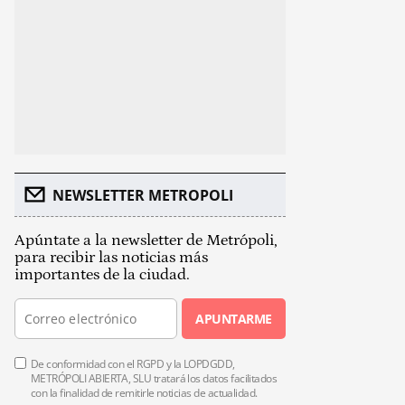
NEWSLETTER METROPOLI
Apúntate a la newsletter de Metrópoli,
para recibir las noticias más
importantes de la ciudad.
APUNTARME
De conformidad con el RGPD y la LOPDGDD,
METRÓPOLI ABIERTA, SLU tratará los datos facilitados
con la finalidad de remitirle noticias de actualidad.